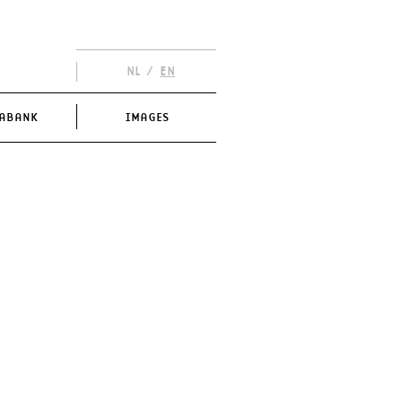
NL
/
EN
ABANK
IMAGES